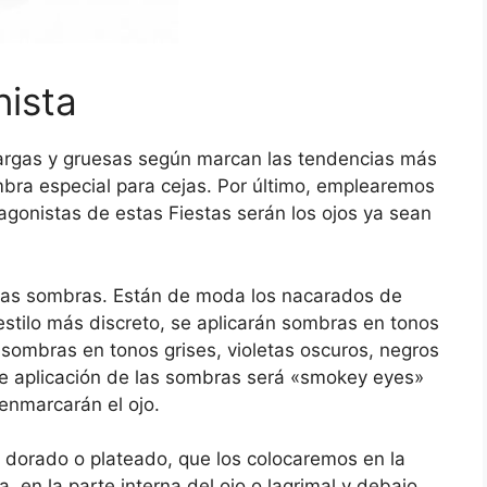
nista
» largas y gruesas según marcan las tendencias más
mbra especial para cejas. Por último, emplearemos
tagonistas de estas Fiestas serán los ojos ya sean
las sombras. Están de moda los nacarados de
estilo más discreto, se aplicarán sombras en tonos
n sombras en tonos grises, violetas oscuros, negros
 de aplicación de las sombras será «smokey eyes»
enmarcarán el ojo.
n dorado o plateado, que los colocaremos en la
a, en la parte interna del ojo o lagrimal y debajo