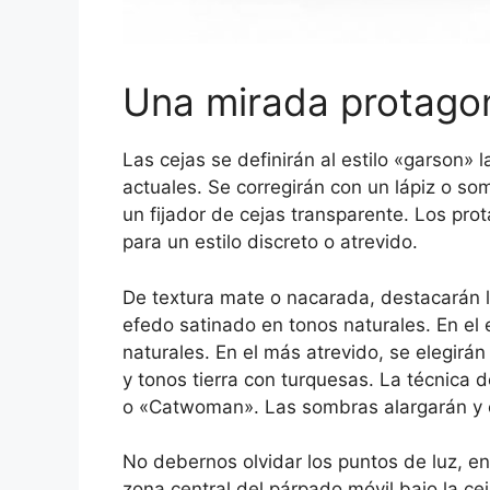
Una mirada protago
Las cejas se definirán al estilo «garson
actuales. Se corregirán con un lápiz o so
un fijador de cejas transparente. Los pro
para un estilo discreto o atrevido.
De textura mate o nacarada, destacarán 
efedo satinado en tonos naturales. En el 
naturales. En el más atrevido, se elegirá
y tonos tierra con turquesas. La técnica
o «Catwoman». Las sombras alargarán y 
No debernos olvidar los puntos de luz, e
zona central del párpado móvil bajo la cej