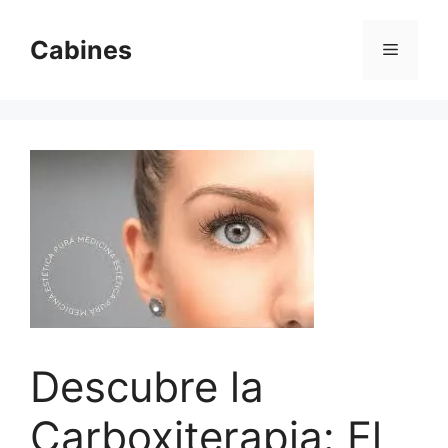
Saltar
al
Cabines
Menú
contenido
Descubre la
Carboxiterapia: El